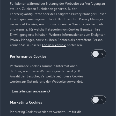
Funktionen während der Nutzung der Webseite zur Verfügung zu
stellen. Zu diesen Funktionen gehört z. B. der
Service
Fahrzeugkonfigurator oder der Ensighten Privacy Manager (unser
Geschlossen
,
öffnet am
Donnerstag
Einwilligungsmanagementtool). Der Ensighten Privacy Manager
verwendet Cookies, um Informationen darüber zu speichern, ob
07:00
und wenn ja, für welche Kategorien von Cookies Benutzer ihre
Einwilligung erteilt haben. Weitere Informationen zum Ensighten
Teile- und Zubehörverkauf
Privacy Manager, sowie zu Ihren Rechten als betroffene Person
können Sie in unserer
Cookie Richtlinie
nachlesen.
Geschlossen
,
öffnet am
Donnerstag
07:30
Performance Cookies
Performance Cookies sammeln Informationen
darüber, wie unsere Webseite genutzt wird (z. B.
Anzahl der Besuche, Verweildauer). Diese Cookies
werden zur Optimierung der Webseite verwendet.
Einstellungen anpassen
Marketing Cookies
Marketing Cookies werden verwendet, um für die