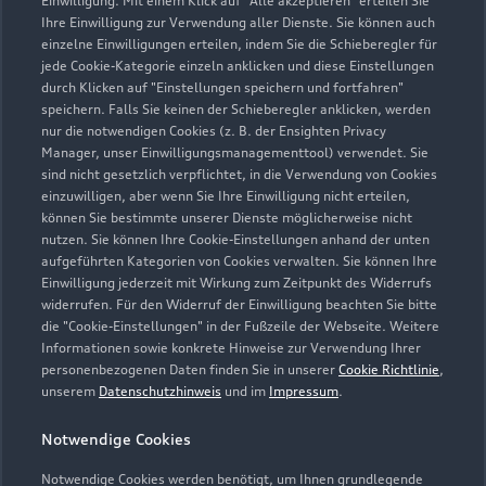
Einwilligung. Mit einem Klick auf "Alle akzeptieren" erteilen Sie
Ihre Einwilligung zur Verwendung aller Dienste. Sie können auch
einzelne Einwilligungen erteilen, indem Sie die Schieberegler für
Wasserburger Landstraße 69
jede Cookie-Kategorie einzeln anklicken und diese Einstellungen
81825 München
durch Klicken auf "Einstellungen speichern und fortfahren"
speichern. Falls Sie keinen der Schieberegler anklicken, werden
nur die notwendigen Cookies (z. B. der Ensighten Privacy
089 8965500
Manager, unser Einwilligungsmanagementtool) verwendet. Sie
sind nicht gesetzlich verpflichtet, in die Verwendung von Cookies
info.trudering@muenchen.audi
einzuwilligen, aber wenn Sie Ihre Einwilligung nicht erteilen,
können Sie bestimmte unserer Dienste möglicherweise nicht
nutzen. Sie können Ihre Cookie-Einstellungen anhand der unten
Kontaktdaten herunterladen
aufgeführten Kategorien von Cookies verwalten. Sie können Ihre
Einwilligung jederzeit mit Wirkung zum Zeitpunkt des Widerrufs
widerrufen. Für den Widerruf der Einwilligung beachten Sie bitte
die "Cookie-Einstellungen" in der Fußzeile der Webseite. Weitere
Öffnungszeiten
Informationen sowie konkrete Hinweise zur Verwendung Ihrer
personenbezogenen Daten finden Sie in unserer
Cookie Richtlinie
,
unserem
Datenschutzhinweis
und im
Impressum
.
Verkauf
Notwendige Cookies
Geschlossen
,
öffnet am
Donnerstag
08:00
Notwendige Cookies werden benötigt, um Ihnen grundlegende