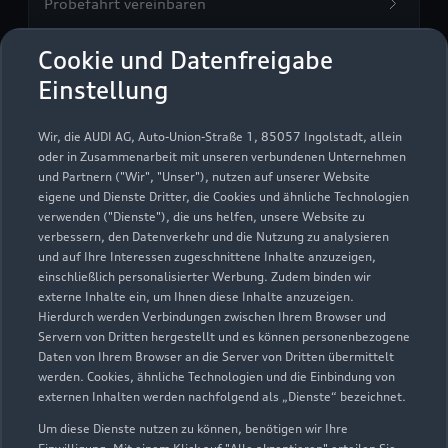
Probefahrt vereinbaren
Cookie und Datenfreigabe
Einstellung
Audi München Trudering
Wir, die AUDI AG, Auto-Union-Straße 1, 85057 Ingolstadt, allein
oder in Zusammenarbeit mit unseren verbundenen Unternehmen
Autoverkauf
Servicepartner
und Partnern ("Wir", "Unser"), nutzen auf unserer Website
Audi Gebrauchtwagen :plus
e-tron
Audi on Demand
eigene und Dienste Dritter, die Cookies und ähnliche Technologien
verwenden ("Dienste"), die uns helfen, unsere Website zu
verbessern, den Datenverkehr und die Nutzung zu analysieren
und auf Ihre Interessen zugeschnittene Inhalte anzuzeigen,
einschließlich personalisierter Werbung. Zudem binden wir
externe Inhalte ein, um Ihnen diese Inhalte anzuzeigen.
Hierdurch werden Verbindungen zwischen Ihrem Browser und
Servern von Dritten hergestellt und es können personenbezogene
Daten von Ihrem Browser an die Server von Dritten übermittelt
werden. Cookies, ähnliche Technologien und die Einbindung von
externen Inhalten werden nachfolgend als „Dienste“ bezeichnet.
Um diese Dienste nutzen zu können, benötigen wir Ihre